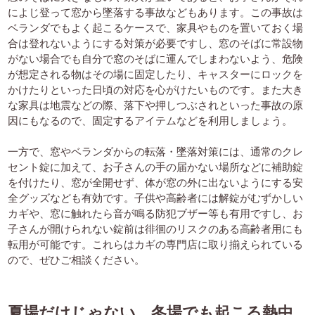
によじ登って窓から墜落する事故などもあります。この事故は
ベランダでもよく起こるケースで、家具やものを置いておく場
合は登れないようにする対策が必要ですし、窓のそばに常設物
がない場合でも自分で窓のそばに運んでしまわないよう、危険
が想定される物はその場に固定したり、キャスターにロックを
かけたりといった日頃の対応を心がけたいものです。また大き
な家具は地震などの際、落下や押しつぶされといった事故の原
因にもなるので、固定するアイテムなどを利用しましょう。
一方で、窓やベランダからの転落・墜落対策には、通常のクレ
セント錠に加えて、お子さんの手の届かない場所などに補助錠
を付けたり、窓が全開せず、体が窓の外に出ないようにする安
全グッズなども有効です。子供や高齢者には解錠がむずかしい
カギや、窓に触れたら音が鳴る防犯ブザー等も有用ですし、お
子さんが開けられない錠前は徘徊のリスクのある高齢者用にも
転用が可能です。これらはカギの専門店に取り揃えられている
ので、ぜひご相談ください。
夏場だけじゃない、冬場でも起こる熱中