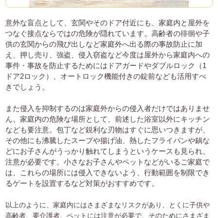
意外な盲点として、玄関やそのドア付近にも、家庭内と屋外を
つなぐ接点ならではの危険が隠れています。高齢者の徘徊や子
供の玄関からの飛び出しなど家庭外へ出る際の事故防止に加
え、押し売り、強盗、侵入窃盗など今度は屋外から家庭内への
事件・事故を防止するためにはドアガードやダブルロック（1
ドア2ロック）、オートロック機能付きの錠前なども活用すべ
きでしょう。
また侵入を抑制するのは家庭外からの侵入者だけではありませ
ん。家庭内の危険な場所として、前述した浴室以外にキッチン
なども要注意。包丁など鋭利な刃物はすぐに思いつきますが、
その他にも沸騰したスープや揚げ油、熱したフライパンや鍋な
どにお子さんがうっかり触れてしまうというケースも見られ、
注意が必要です。小さなお子さんやペットなどがいるご家庭で
は、これらの場所には侵入できないよう、行動範囲を制限でき
るゲートを設置するなど対策がおすすめです。
以上のように、家庭内にはさまざまなリスクがあり、とくに子供や
高齢者、要介護者、ペットには注意が必要で、そのためにさまざま