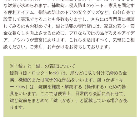
な対策が求められます。補助錠、侵入防止のゲート、家具を固定す
る便利アイテム、指詰め防止のドアの安全グッズなど、自分自身で
設置して実現できることも多数ありますし、さらには専門店に相談
してみるのもお勧めです。鍵と防犯の専門店には、家庭の安心・安
全な暮らしを向上させるために、プロならではの品ぞろえやアイデ
ア、ノウハウが豊富にあります。これらを活用すべく、気軽にご相
談ください。ご来店、お声がけをお待ちしております。
※「錠」と「鍵」の表記について
錠前（錠・ロック・lock）は、扉などに取り付けて締める金
属、機械的または電子的な部品をいいます。鍵（かぎ・キ
ー・key）は、錠前を施錠・解錠する（操作する）ための器
具をいいます。ここでは便宜上、日常的な会話に合わせて、
鍵と錠前をまとめて「鍵（かぎ）」と記載している場合があ
ります。