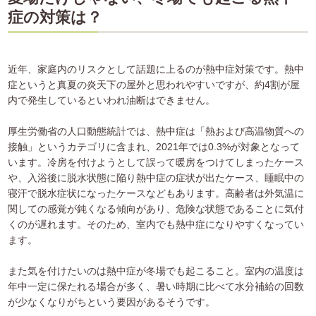
症の対策は？
近年、家庭内のリスクとして話題に上るのが熱中症対策です。熱中
症というと真夏の炎天下の屋外と思われやすいですが、約4割が屋
内で発生しているといわれ油断はできません。
厚生労働省の人口動態統計では、熱中症は「熱および高温物質への
接触」というカテゴリに含まれ、2021年では0.3%が対象となって
います。冷房を付けようとして誤って暖房をつけてしまったケース
や、入浴後に脱水状態に陥り熱中症の症状が出たケース、睡眠中の
寝汗で脱水症状になったケースなどもあります。高齢者は外気温に
関しての感覚が鈍くなる傾向があり、危険な状態であることに気付
くのが遅れます。そのため、室内でも熱中症になりやすくなってい
ます。
また気を付けたいのは熱中症が冬場でも起こること。室内の温度は
年中一定に保たれる場合が多く、暑い時期に比べて水分補給の回数
が少なくなりがちという要因があるそうです。