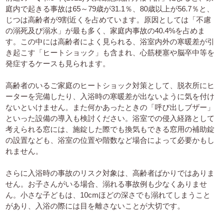
庭内で起きる事故は65～79歳が31.1％、80歳以上が56.7％と、
じつは高齢者が9割近くを占めています。原因としては「不慮
の溺死及び溺水」が最も多く、家庭内事故の40.4%を占めま
す。この中には高齢者によく見られる、浴室内外の寒暖差が引
き起こす「ヒートショック」も含まれ、心筋梗塞や脳卒中等を
発症するケースも見られます。
高齢者のいるご家庭のヒートショック対策として、脱衣所にヒ
ーターを完備したり、入浴時の寒暖差が出ないように気を付け
ないといけません。また何かあったときの「呼び出しブザー」
といった設備の導入も検討ください。浴室での侵入経路として
考えられる窓には、施錠した際でも換気もできる窓用の補助錠
の設置なども、浴室の位置や階数など場合によって必要かもし
れません。
さらに入浴時の事故のリスク対象は、高齢者ばかりではありま
せん。お子さんがいる場合、溺れる事故例も少なくありませ
ん。小さな子どもは、10cmほどの深さでも溺れてしまうこと
があり、入浴の際には目を離さないことが大切です。