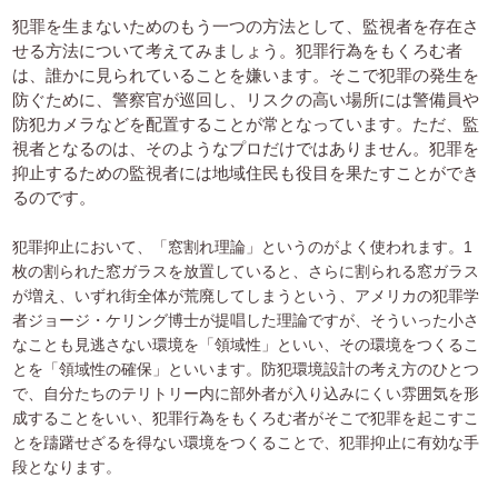
犯罪を生まないためのもう一つの方法として、監視者を存在さ
せる方法について考えてみましょう。犯罪行為をもくろむ者
は、誰かに見られていることを嫌います。そこで犯罪の発生を
防ぐために、警察官が巡回し、リスクの高い場所には警備員や
防犯カメラなどを配置することが常となっています。ただ、監
視者となるのは、そのようなプロだけではありません。犯罪を
抑止するための監視者には地域住民も役目を果たすことができ
るのです。
犯罪抑止において、「窓割れ理論」というのがよく使われます。1
枚の割られた窓ガラスを放置していると、さらに割られる窓ガラス
が増え、いずれ街全体が荒廃してしまうという、アメリカの犯罪学
者ジョージ・ケリング博士が提唱した理論ですが、そういった小さ
なことも見逃さない環境を「領域性」といい、その環境をつくるこ
とを「領域性の確保」といいます。防犯環境設計の考え方のひとつ
で、自分たちのテリトリー内に部外者が入り込みにくい雰囲気を形
成することをいい、犯罪行為をもくろむ者がそこで犯罪を起こすこ
とを躊躇せざるを得ない環境をつくることで、犯罪抑止に有効な手
段となります。