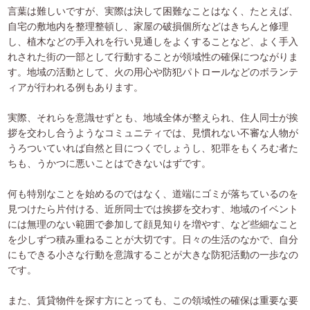
言葉は難しいですが、実際は決して困難なことはなく、たとえば、
自宅の敷地内を整理整頓し、家屋の破損個所などはきちんと修理
し、植木などの手入れを行い見通しをよくすることなど、よく手入
れされた街の一部として行動することが領域性の確保につながりま
す。地域の活動として、火の用心や防犯パトロールなどのボランテ
ィアが行われる例もあります。
実際、それらを意識せずとも、地域全体が整えられ、住人同士が挨
拶を交わし合うようなコミュニティでは、見慣れない不審な人物が
うろついていれば自然と目につくでしょうし、犯罪をもくろむ者た
ちも、うかつに悪いことはできないはずです。
何も特別なことを始めるのではなく、道端にゴミが落ちているのを
見つけたら片付ける、近所同士では挨拶を交わす、地域のイベント
には無理のない範囲で参加して顔見知りを増やす、など些細なこと
を少しずつ積み重ねることが大切です。日々の生活のなかで、自分
にもできる小さな行動を意識することが大きな防犯活動の一歩なの
です。
また、賃貸物件を探す方にとっても、この領域性の確保は重要な要