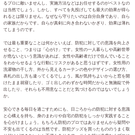
るプロに敵いませんし、実施方法などはお任せするのがベストなの
は当然でしょう。しかし、すべてを丸投げしても最大の効果が得ら
れるとは限りません。なぜなら守りたいのは自分自身であり、自ら
の家族だからです。自らが真剣に向き合わないかぎり、効果は薄れ
てしまうのです。
では最も重要なことは何かといえば、防犯に対しての意識を向上さ
せること、つまりは「心がけ」です。女性の一人暮らしや高齢世帯
が危ないという意識があれば、女性や高齢者だけで住んでいること
をわからせるような行動にリスクがあると思うはずです。女性用の
洗濯物の干し方、外から見えるカーテンの色やデザインの選び方、
表札の出し方も違ってくるでしょう。風が気持ちよいからと窓を開
けたまま就寝したり、ゴミ出しのわずかな時間だからと無施錠で外
出したり、それらも不用意なことだと気づけるのではないでしょう
か。
安心できる毎日を過ごすためにも、日ごろからの防犯に対する意識
と心構えを持ち、身のまわりや自宅の防犯をしっかり実践すること
を心がけましょう。もちろん防犯のプロではありませんから疑問や
不安も出てくるのは当然です。防犯グッズを買ったもののうまく取